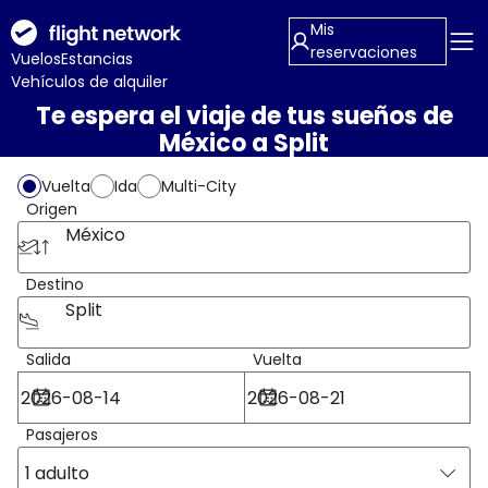
Mis
reservaciones
Vuelos
Estancias
Vehículos de alquiler
Te espera el viaje de tus sueños de
México a Split
Vuelta
Ida
Multi-City
Origen
México
Destino
Split
Salida
Vuelta
Pasajeros
1 adulto