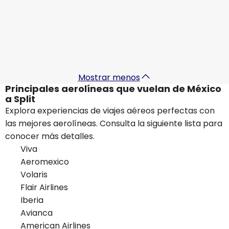
MX$27,975.44
De
Turkish Airlines
Split
5 sept
-
12 sept
MX$27,380.29
De
Mostrar menos
Principales aerolíneas que vuelan de México
a Split
Explora experiencias de viajes aéreos perfectas con
las mejores aerolíneas. Consulta la siguiente lista para
conocer más detalles.
Viva
Aeromexico
Volaris
Flair Airlines
Iberia
Avianca
American Airlines