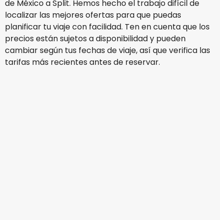
de México a Split. Hemos hecho el trabajo difícil de
localizar las mejores ofertas para que puedas
planificar tu viaje con facilidad. Ten en cuenta que los
precios están sujetos a disponibilidad y pueden
cambiar según tus fechas de viaje, así que verifica las
tarifas más recientes antes de reservar.
Air France
+
1 Más
Split
16 ago
-
23 ago
MX$31,107.37
De
Turkish Airlines
Split
20 ago
-
27 ago
MX$26,219.63
De
Scandinavian Airlines
Split
28 ago
-
4 sept