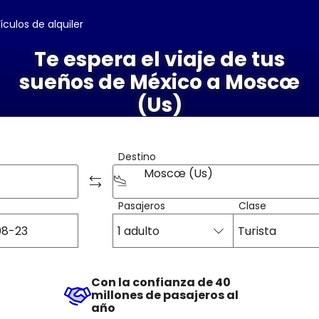
ículos de alquiler
Te espera el viaje de tus
sueños de México a Moscœ
(Us)
Destino
Moscœ (Us)
Pasajeros
Clase
1 adulto
Turista
Con la confianza de 40
millones de pasajeros al
año