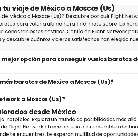
a tu viaje de México a Moscœ (Us)
je de México a Moscœ (Us)? Descubre por qué Flight Net
aratos para volar a última hora. Infórmate sobre las hor
ue conectan estos destinos. Confía en Flight Network par
y descubre cuántos viajeros satisfechos han elegido nu
u mejor opción para conseguir vuelos baratos d
 más baratos de México a Moscœ (Us)?
Network a Moscœ (Us)?
valorados desde México
e increíbles. Explora un mundo de posibilidades más allá
 de Flight Network ofrece acceso a innumerables destino
de te encuentres, te esperan multitud de oportunidade