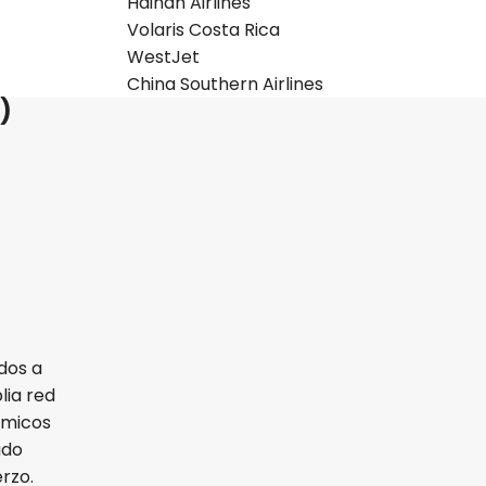
Hainan Airlines
Volaris Costa Rica
WestJet
China Southern Airlines
)
dos a
ia red
ómicos
ado
rzo.