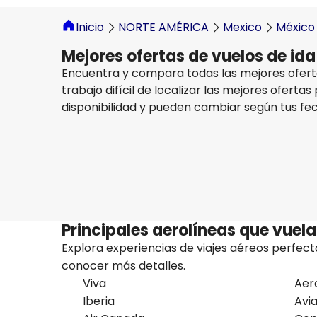
Inicio
NORTE AMÉRICA
Mexico
México
Mejores ofertas de vuelos de id
Encuentra y compara todas las mejores ofert
trabajo difícil de localizar las mejores oferta
disponibilidad y pueden cambiar según tus fech
WestJet
+
2 Más
Moscœ (Us)
31 ago
-
7 sept
MX$34,075.69
De
Principales aerolíneas que vue
Explora experiencias de viajes aéreos perfecta
conocer más detalles.
Viva
Aer
Iberia
Avi