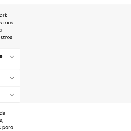
work
as más
a
estros
e
 de
s,
s para