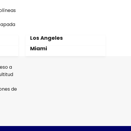
olíneas
scapada
Los Angeles
Miami
ceso a
ltitud
iones de