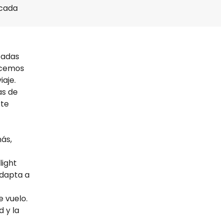
 cada
tadas
ecemos
iaje.
as de
 te
más,
light
adapta a
e vuelo.
d y la