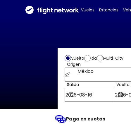
Vuelos
Estancias
Veh
Vuelta
Ida
Multi-City
Origen
México
Salida
Vuelta
Paga en cuotas