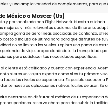
xibles y una amplia variedad de complementos, para que
s de México a Moscœ (Us)
ta y personalizada con Flight Network. Nuestra cuidada
las mejores y más relevantes opciones de itinerario, adap
a amplia gama de aerolíneas asociadas de confianza, ofr
 costo o incluso de última hora para que disfrutes de tu v
idad no se limita a los vuelos. Explora una gama de extr
xperiencia de viaje, proporcionándote la tranquilidad que
pciones para satisfacer tus necesidades específicas,
 al cliente está calificado y cuenta con experiencia. Ade
Tanto si eres un viajero experto como si es tu primera vez,
 a todos los niveles de experiencia. Es posible acceder a F
ante nuestras aplicaciones nativas fáciles de usar. Se 
mite centrarte en disfrutar al máximo de tu experiencia d
n preocupaciones: reserva ahora para descubrir la facilida