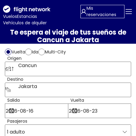
Mis
reservaciones
Vuelos
Estancias
Vehículos de alquiler
Te espera el viaje de tus sueños de
Cancun a Jakarta
Vuelta
Ida
Multi-City
Origen
Cancun
Destino
Jakarta
Salida
Vuelta
Pasajeros
1 adulto