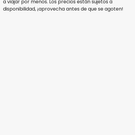
a viajar por menos. Los precios están sujetos a
disponibilidad, ¡aprovecha antes de que se agoten!
Turkish Airlines
Riyadh
16 ago
-
23 ago
MX$30,890.26
De
Turkish Airlines
Riyadh
18 ago
-
25 ago
MX$25,606.92
De
Turkish Airlines
Riyadh
20 ago
-
27 ago
MX$25,156.48
De
Turkish Airlines
Riyadh
26 ago
-
2 sept