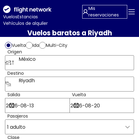
Mis
reservaciones
Vuelos
Estancias
Vehículos de alquiler
Vuelos baratos a Riyadh
Vuelta
Ida
Multi-City
Origen
México
Destino
Riyadh
Salida
Vuelta
Pasajeros
1 adulto
Clase