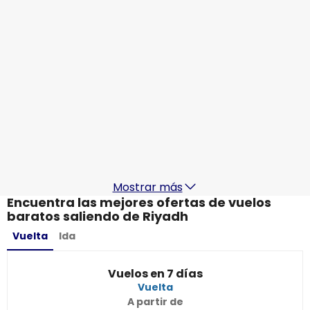
MX$25,514.53
De
Turkish Airlines
Riyadh
30 ago
-
6 sept
MX$26,971.74
De
Turkish Airlines
Riyadh
4 sept
-
11 sept
MX$27,400.47
De
Mostrar más
Encuentra las mejores ofertas de vuelos
baratos saliendo de Riyadh
Vuelta
Ida
Vuelos en 7 días
Vuelta
A partir de